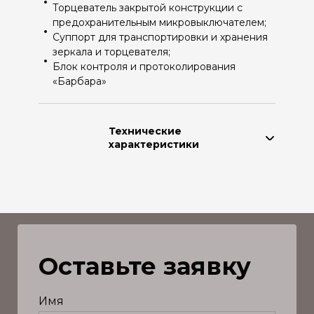
Торцеватель закрытой конструкции с
предохранительным микровыключателем;
Суппорт для транспортировки и хранения
зеркала и торцевателя;
Блок контроля и протоколирования
«Барбара»
Технические
характеристики
Производитель:
Cтепень автоматизации:
Мин. диаметр свариваемых
труб:
Макс. диаметр свариваемых
труб:
Оставьте заявку
Напряжение питания:
Суммарная мощность:
Вес станины:
Имя
Площадь сечения цилиндра: