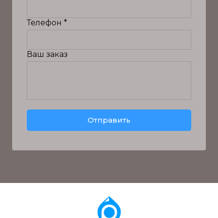
Мощность гидрогруппы:
Вес гидрогруппы:
Телефон *
Макс. давление гидрогруппы:
Мощность нагревательного
Ваш заказ
элемента:
Вес нагревательного
элемента:
Мощность торцевателя:
Вес торцевателя:
Вес суппорта:
Частота:
Отправить
Общий вес:
Вариант источника
питания:
Транспортировочные
габариты 3 места: